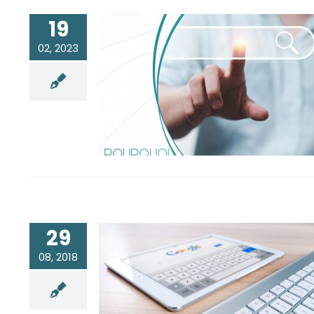
19
02, 2023
Pourquoi est-il important
de posséder le nom de
domaine de son site
internet ?
29
08, 2018
Traduction : qu’est-ce