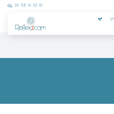
Passer
04 58 14 03 01
au
contenu
V