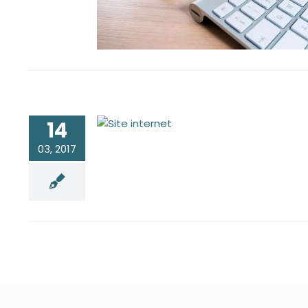
que le SEO ?
14
Web et pérennité : avoir
un site internet évolutif !
03, 2017