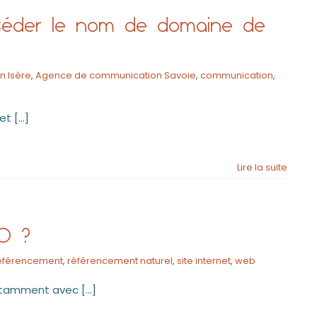
osséder le nom de domaine de
 Isère
,
Agence de communication Savoie
,
communication
,
 [...]
Lire la suite
EO ?
éférencement
,
référencement naturel
,
site internet
,
web
tamment avec [...]