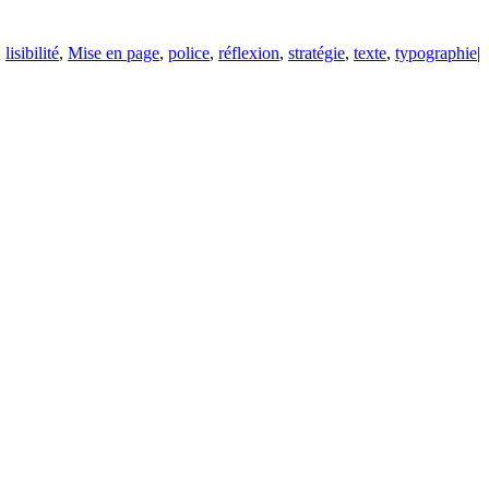
,
lisibilité
,
Mise en page
,
police
,
réflexion
,
stratégie
,
texte
,
typographie
|