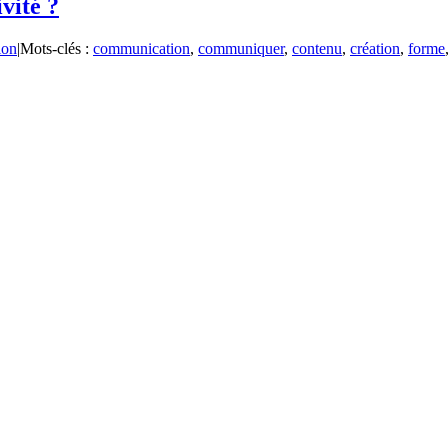
vité ?
ion
|
Mots-clés :
communication
,
communiquer
,
contenu
,
création
,
forme