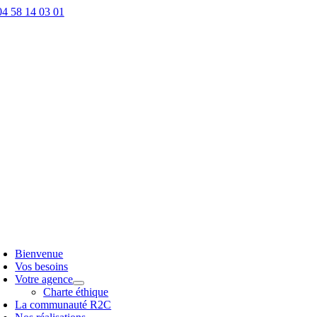
Passer
04 58 14 03 01
au
contenu
oggle
avigation
Bienvenue
Vos besoins
Votre agence
Charte éthique
La communauté R2C