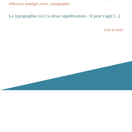
réflexion
,
stratégie
,
texte
,
typographie
La typographie (n.f.) a deux significations : il peut s'agir [...]
Lire la suite
04 58 14 03 01
Agence de
21 rue François
Communicatio
Dumas
& Création
73800