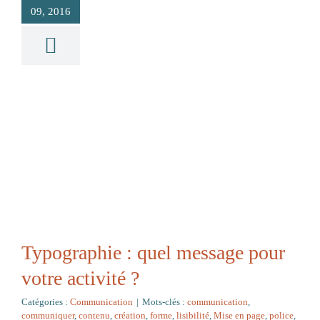
09, 2016
Blog
Typographie : quel message
pour votre activité ?
Typographie : quel message pour
votre activité ?
Catégories :
Communication
|
Mots-clés :
communication
,
communiquer
,
contenu
,
création
,
forme
,
lisibilité
,
Mise en page
,
police
,