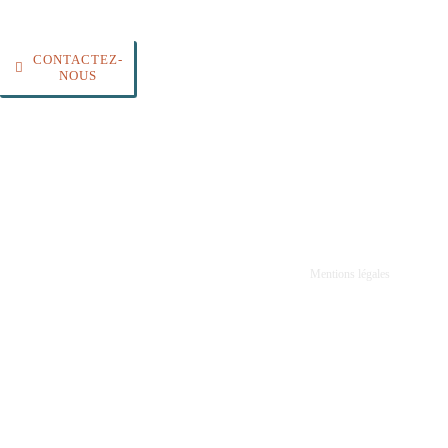
Montmélian
Ensemble, donnons
du sens à vos
CONTACTEZ-
messages et cultivons
NOUS
votre image. Vous
gérez votre activité,
nous vous faisons
gagner en visibilité.
© 2015 - 2026 • Reflex2com • Tous droits réservés •
Mentions légales