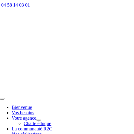
Passer
04 58 14 03 01
au
contenu
Toggle
Navigation
Bienvenue
Vos besoins
Votre agence
Charte éthique
La communauté R2C