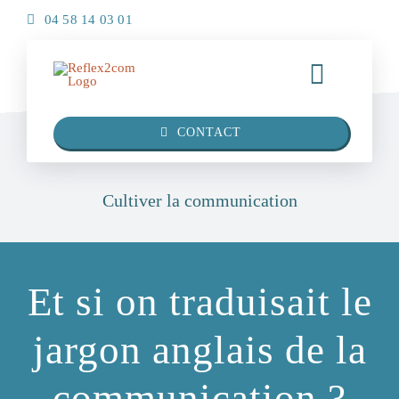
Passer
04 58 14 03 01
au
contenu
Toggle
Navigati
Bienvenue
CONTACT
Vos besoins
Cultiver la communication
Votre agence
Et si on traduisait le
La communauté R2C
jargon anglais de la
Nos réalisations
communication ?