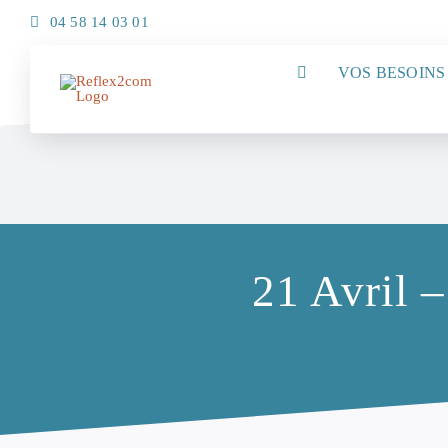
Passer
04 58 14 03 01
au
contenu
VOS BESOINS
21 Avril –