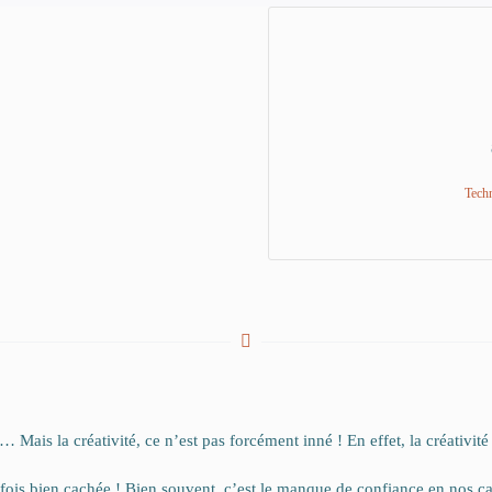
Techn
 Mais la créativité, ce n’est pas forcément inné ! En effet, la créativité 
rfois bien cachée ! Bien souvent, c’est le manque de confiance en nos cap