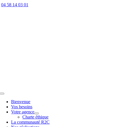
Passer
04 58 14 03 01
au
contenu
Toggle
Navigation
Bienvenue
Vos besoins
Votre agence
Charte éthique
La communauté R2C