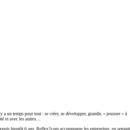
 y a un temps pour tout : se créer, se développer, grandir, « pousser » à
ôté et avec les autres…
epuis bientôt 6 ans, Reflex2com accompagne les entreprises, en semant