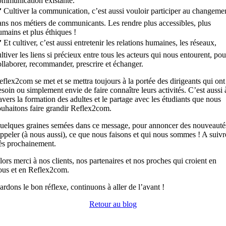
ommunication existante.
️
Cultiver la communication, c’est aussi vouloir participer au changeme
ans nos métiers de communicants. Les rendre plus accessibles, plus
umains et plus éthiques !
️
Et cultiver, c’est aussi entretenir les relations humaines, les réseaux,
ltiver les liens si précieux entre tous les acteurs qui nous entourent, pou
ollaborer, recommander, prescrire et échanger.
eflex2com
se met et se mettra toujours à la portée des dirigeants qui ont
esoin ou simplement envie de faire connaître leurs activités. C’est aussi 
ravers la formation des adultes et le partage avec les étudiants que nous
ouhaitons faire grandir Reflex2com.
uelques graines semées dans ce message, pour annoncer des nouveauté
appeler (à nous aussi), ce que nous faisons et qui nous sommes ! A suivr
rès prochainement.
lors merci à nos clients, nos partenaires et nos proches qui croient en
ous et en Reflex2com.
ardons le bon réflexe, continuons à aller de l’avant !
Retour au blog