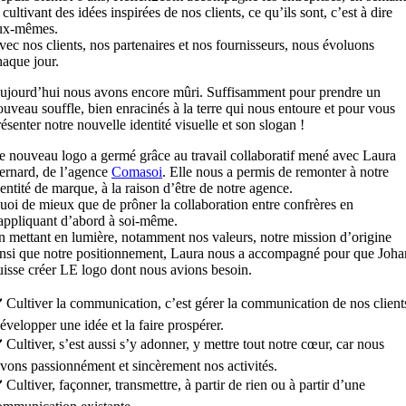
 cultivant des idées inspirées de nos clients, ce qu’ils sont, c’est à dire
ux-mêmes.
vec nos clients, nos partenaires et nos fournisseurs, nous évoluons
haque jour.
ujourd’hui nous avons encore mûri. Suffisamment pour prendre un
ouveau souffle, bien enracinés à la terre qui nous entoure et pour vous
ésenter notre nouvelle identité visuelle et son slogan !
e nouveau logo a germé grâce au travail collaboratif mené avec Laura
ernard, de l’agence
Comasoi
. Elle nous a permis de remonter à notre
dentité de marque, à la raison d’être de notre agence.
uoi de mieux que de prôner la collaboration entre confrères en
’appliquant d’abord à soi-même.
n mettant en lumière, notamment nos valeurs, notre mission d’origine
insi que notre positionnement, Laura nous a accompagné pour que Joha
uisse créer LE logo dont nous avions besoin.
️
Cultiver la
communication
, c’est gérer la communication de nos client
évelopper une idée et la faire prospérer.
️
Cultiver, s’est aussi s’y adonner, y mettre tout notre cœur, car nous
ivons passionnément et sincèrement nos activités.
️
Cultiver, façonner, transmettre, à partir de rien ou à partir d’une