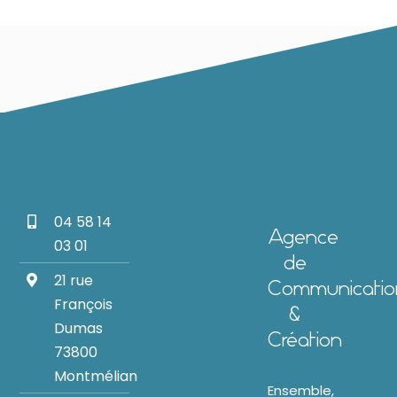
04 58 14
Agence
03 01
de
21 rue
Communicatio
François
&
Dumas
Création
73800
Montmélian
Ensemble,