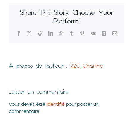
Blog
Share This Story, Choose Your
Platform!
Facebook
X
Reddit
LinkedIn
WhatsApp
Tumblr
Pinterest
Vk
Xing
Email
À propos de l'auteur :
R2C_Charline
Laisser un commentaire
Vous devez être
identifié
pour poster un
commentaire.