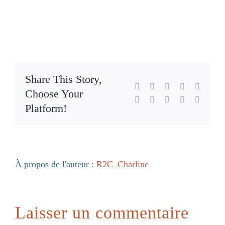
Blog
Share This Story,
Facebook
X
Reddit
LinkedIn
WhatsA
Choose Your
Tumblr
Pinterest
Vk
Xing
Email
Platform!
À propos de l'auteur :
R2C_Charline
Laisser un commentaire