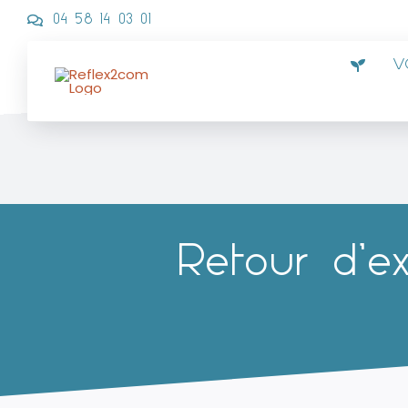
Passer
04 58 14 03 01
au
contenu
V
Retour d’e