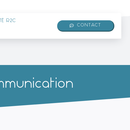
É R2C
CONTACT
mmunication