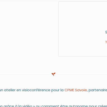
 un atelier en visioconférence pour la
CPME Savoie
, partenair
on grâce à la vidéo » ou comment être autonome pour créer