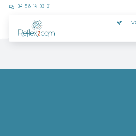
Passer
04 58 14 03 01
au
contenu
V