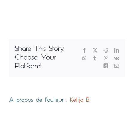
Blog
Share This Story,
Facebook
X
Reddit
LinkedI
Choose Your
WhatsApp
Tumblr
Pinterest
Vk
Xing
Email
Platform!
À propos de l'auteur :
Kétija B.