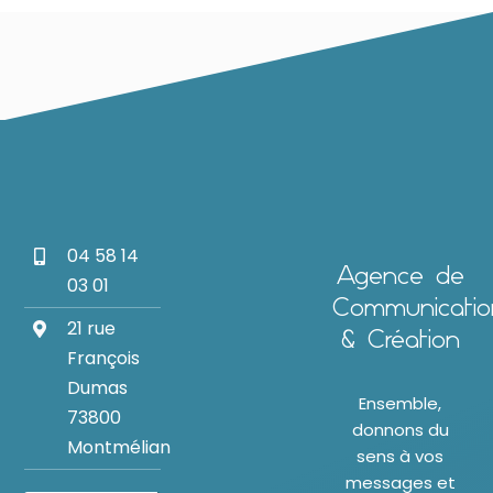
04 58 14
Agence de
03 01
Communicatio
21 rue
& Création
François
Dumas
Ensemble,
73800
donnons du
Montmélian
sens à vos
messages et