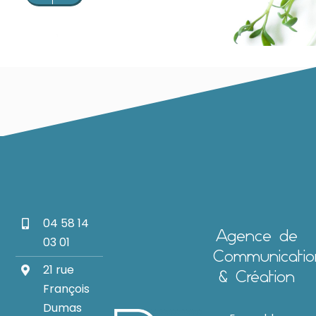
04 58 14
Agence de
03 01
Communicatio
21 rue
& Création
François
Dumas