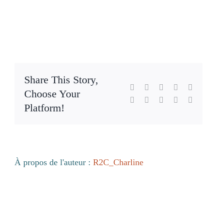
Blog
Share This Story,
Facebook
X
Reddit
LinkedIn
WhatsA
Choose Your
Tumblr
Pinterest
Vk
Xing
Email
Platform!
À propos de l'auteur :
R2C_Charline