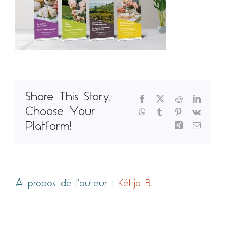
Blog
Share This Story,
Facebook
X
Reddit
LinkedI
Choose Your
WhatsApp
Tumblr
Pinterest
Vk
Xing
Email
Platform!
À propos de l'auteur :
Kétija B.