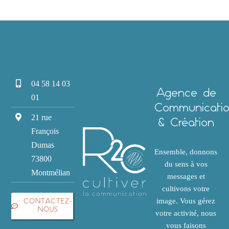
04 58 14 03
Agence de
01
Communicati
21 rue
& Création
François
Dumas
Ensemble, donnons
73800
du sens à vos
Montmélian
messages et
cultivons votre
image. Vous gérez
CONTACTEZ-
NOUS
votre activité, nous
vous faisons